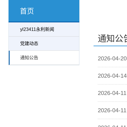
首页
yl23411永利新闻
通知公
党建动态
通知公告
2026-04-20
2026-04-14
2026-04-11
2026-04-11