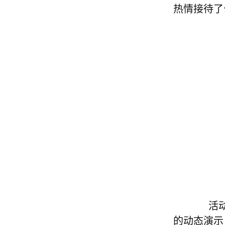
热情接待了
活动期
的动态演示