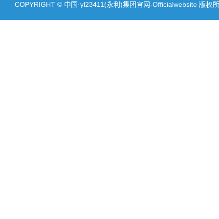
COPYRIGHT © 中国·yl23411(永利)集团官网-Officialwebsite 版权