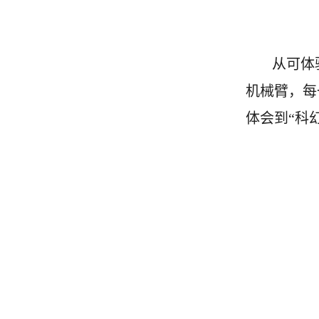
从可体
机械臂，每
体会到“科