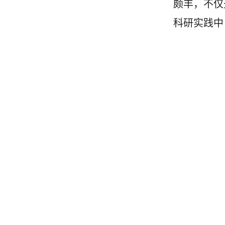
颇丰，不仅
科研实践中