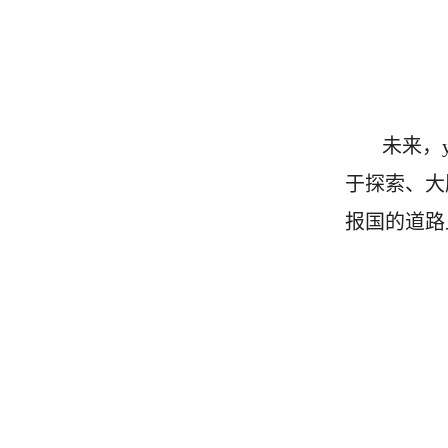
未来，
于探索、大
报国的道路