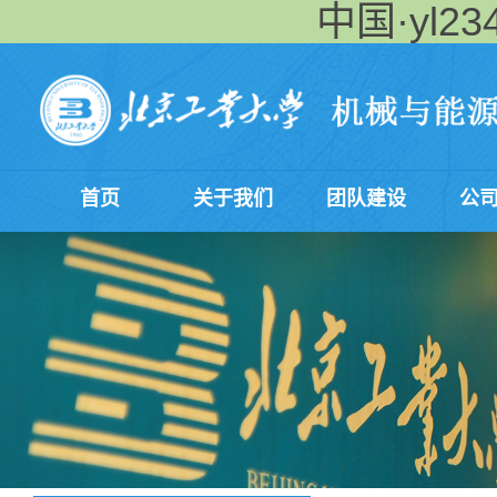
中国·yl234
首页
关于我们
团队建设
公